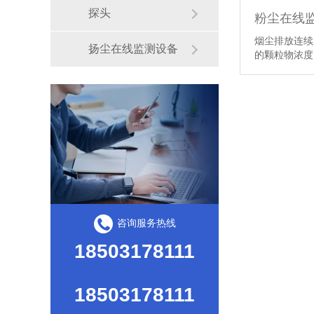
探头
粉尘在线
烟尘排放连续
扬尘在线监测设备
的颗粒物浓度
进行实时测量
测探头输出(4
RCJC504
换通过RS-48
咨询服务热线
18503178111
18503178111