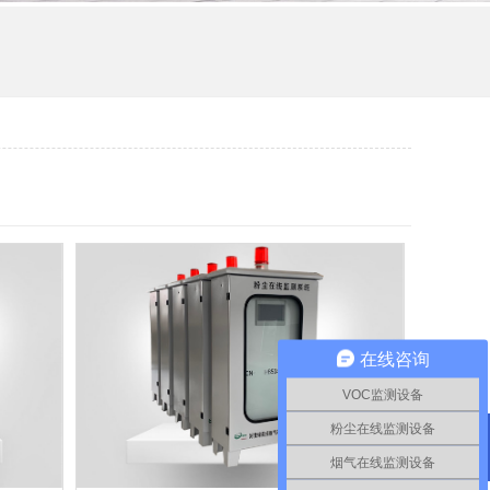
在线咨询
VOC监测设备
粉尘在线监测设备
烟气在线监测设备
咨询电话