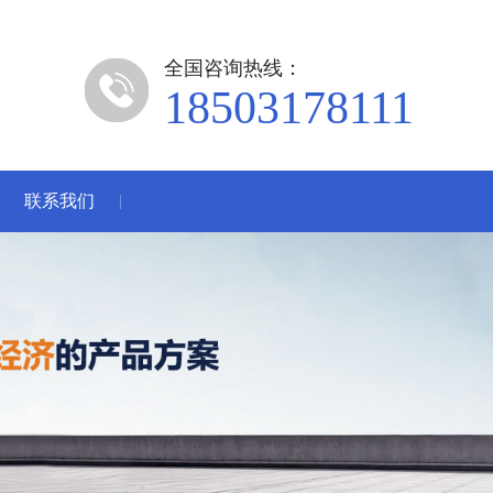
全国咨询热线：
18503178111
联系我们