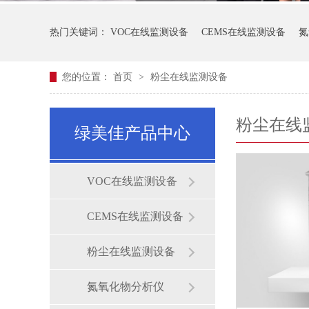
热门关键词：
VOC在线监测设备
CEMS在线监测设备
氮
您的位置：
首页
>
粉尘在线监测设备
粉尘在线
绿美佳产品中心
VOC在线监测设备
CEMS在线监测设备
粉尘在线监测设备
氮氧化物分析仪